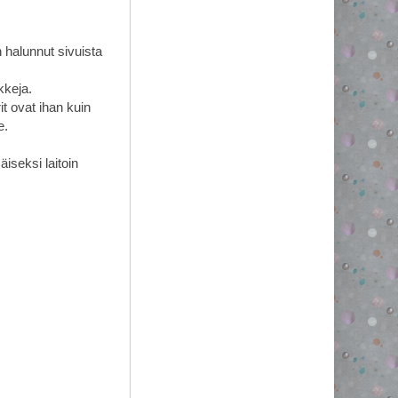
 halunnut sivuista
kkeja.
it ovat ihan kuin
e.
iseksi laitoin