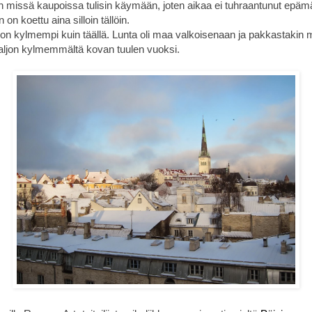
en missä kaupoissa tulisin käymään, joten aikaa ei tuhraantunut epä
 on koettu aina silloin tällöin.
aljon kylmempi kuin täällä. Lunta oli maa valkoisenaan ja pakkastaki
 paljon kylmemmältä kovan tuulen vuoksi.