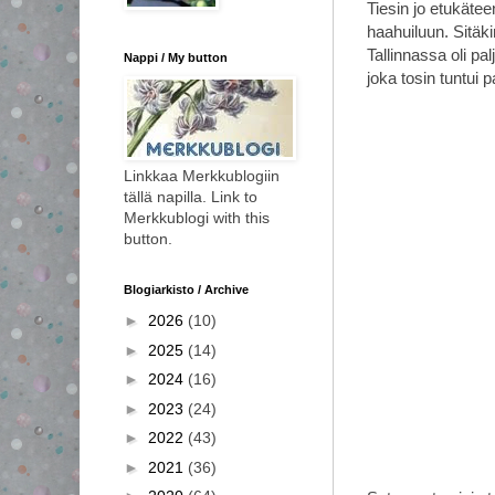
Tiesin jo etukäte
haahuiluun. Sitäkin
Tallinnassa oli p
Nappi / My button
joka tosin tuntui
Linkkaa Merkkublogiin
tällä napilla. Link to
Merkkublogi with this
button.
Blogiarkisto / Archive
►
2026
(10)
►
2025
(14)
►
2024
(16)
►
2023
(24)
►
2022
(43)
►
2021
(36)