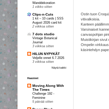
Wanddekoration
1 viikko sitten
Ostin tuon Croquiz
Clips-n-Cuts
1 kit – 10 cards | SSS
vitivalkoisia.
August 2026 card kit
Kanteen päällimmäi
2 viikkoa sitten
Varsinaiset kannet
7 dots studio
canvaspohjan pinta
Vintage Botanical
Muistikirjan sivu
Journal
Ompelin virkkausl
3 viikkoa sitten
käsintehdyn paper
HILUN NYPYKÄT
Veljelle onnet 6.7.2026
3 viikkoa sitten
Näytä kaikki
Haasteet
Moving Along With
The Times
Challenge 192 -
Feminine
5 päivää sitten