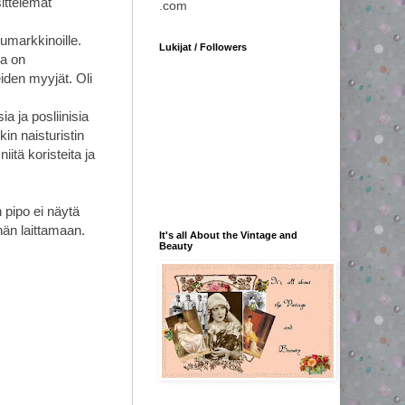
ittelemat
.com
lumarkkinoille.
Lukijat / Followers
ma on
iden myyjät. Oli
a ja posliinisia
in naisturistin
itä koristeita ja
 pipo ei näytä
hän laittamaan.
It's all About the Vintage and
Beauty