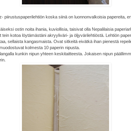
- piirustuspaperilehtiön koska siinä on luonnonvalkoisia papereita, en
seksi ostin noita ihania, kuviollisia, taisivat olla Nepalilaisia paperiar
 tein kotoa löytämästäni akryyliväri- ja öljyvärilehtiöstä. Lehtiön paper
a, sellaista kangasmaista. Ovat sitkeitä eivätkä ihan pienestä repeil
t muodostuvat kolmesta 10 paperin nipusta.
angalla kunkin nipun yhteen keskitaitteesta. Jokaisen nipun päällimmä
in.