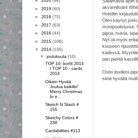
►
2020
(64)
Satamasta ajoin ta
akvarellivärit Whit
►
2019
(60)
Hotelliin kirjaudu
►
2018
(75)
Olen käynyt joskus
►
2017
(63)
monipuolistunut. 
pipoa, huivia, lap
►
2016
(44)
Nyt oli myös erila
►
2015
(108)
kuuseen ripustetta
▼
2014
(135)
kädessä. Myyntiko
▼
joulukuuta
(10)
pari pientä kassill
TOP 10- kortit 2014
/ TOP 10 - cards
Ostin itselleni p
2014
siinä hyvältä mut
Oikein Hyvää
Joulua kaikille!
Merry Christmas
to e...
Sketch N Stash #
155
Sketchy Colors #
238
Cardabilities #113