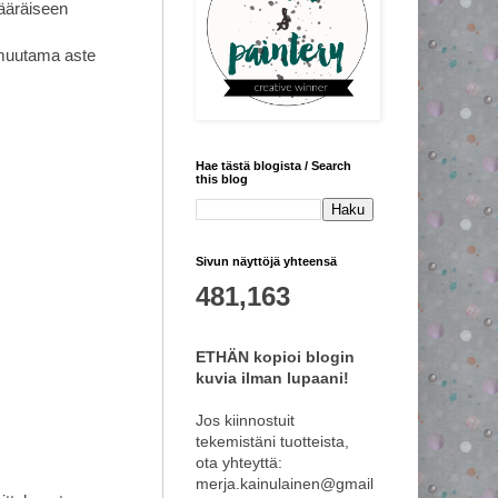
määräiseen
n muutama aste
Hae tästä blogista / Search
this blog
Sivun näyttöjä yhteensä
481,163
ETHÄN kopioi blogin
kuvia ilman lupaani!
Jos kiinnostuit
tekemistäni tuotteista,
ota yhteyttä:
merja.kainulainen@gmail