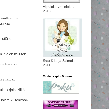
Viipulalta ym. elokuu
2010
lämmittelemään
ksi kävi
 sitä jo
an. Se on muuten
Satu K:lta ja Salmalta
varten josta
2011
Muiden napit / Buttons
en tottakai
stikirjoja. Niitä
ellaista kuitenkaan