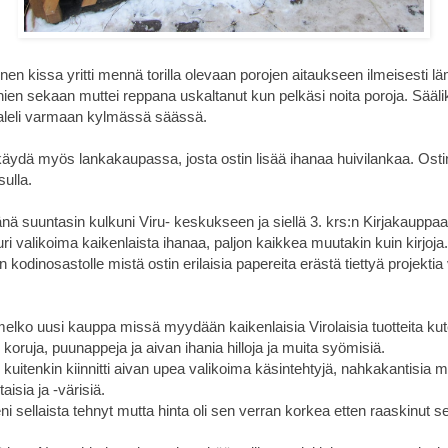
en kissa yritti mennä torilla olevaan porojen aitaukseen ilmeisesti 
nien sekaan muttei reppana uskaltanut kun pelkäsi noita poroja. Sääli
aleli varmaan kylmässä säässä.
 käydä myös lankakaupassa, josta ostin lisää ihanaa huivilankaa. Ostin
ulla.
ä suuntasin kulkuni Viru- keskukseen ja siellä 3. krs:n Kirjakauppa
i valikoima kaikenlaista ihanaa, paljon kaikkea muutakin kuin kirjoja.
kodinosastolle mistä ostin erilaisia papereita erästä tiettyä projektia 
melko uusi kauppa missä myydään kaikenlaisia Virolaisia tuotteita kut
, koruja, puunappeja ja aivan ihania hilloja ja muita syömisiä.
kuitenkin kiinnitti aivan upea valikoima käsintehtyjä, nahkakantisia mui
taisia ja -värisiä.
eni sellaista tehnyt mutta hinta oli sen verran korkea etten raaskinut s