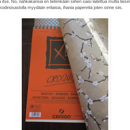
 itse. No, nahkakansia en tietenkään siihen saisi laitettua mutta ties
dinosastolla myydään erilaisia, ihania papereita joten sinne siis.