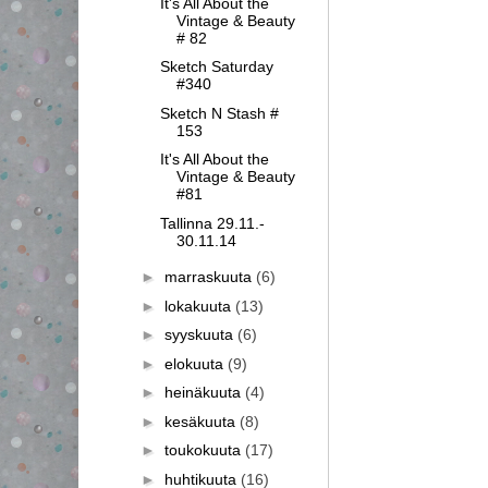
It's All About the
Vintage & Beauty
# 82
Sketch Saturday
#340
Sketch N Stash #
153
It's All About the
Vintage & Beauty
#81
Tallinna 29.11.-
30.11.14
►
marraskuuta
(6)
►
lokakuuta
(13)
►
syyskuuta
(6)
►
elokuuta
(9)
►
heinäkuuta
(4)
►
kesäkuuta
(8)
►
toukokuuta
(17)
►
huhtikuuta
(16)