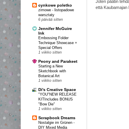
Joten päätin tehdä
cynkowe poletko
että Kaubamajan ko
zimowe - listopadowe
warsztaty
6 päivää sitten
Jennifer McGuire
Ink
Embossing Folder
Technique Showcase +
Special Offers
1 viikko sitten
Peony and Parakeet
Starting a New
Sketchbook with
Botanical Art
1 viikko sitten
Di's Creative Space
"YOU"NEW RELEASE
KITIncludes BONUS
"Bow Die"
1 viikko sitten
Scrapbook Dreams
Nostalgie im Grünen -
DIY Mixed Media