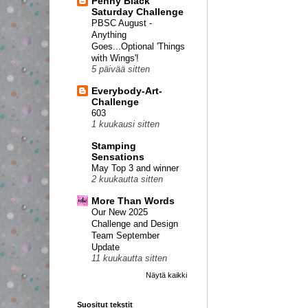
Penny Black
Saturday Challenge
PBSC August -
Anything
Goes...Optional 'Things
with Wings'!
5 päivää sitten
Everybody-Art-
Challenge
603
1 kuukausi sitten
Stamping
Sensations
May Top 3 and winner
2 kuukautta sitten
More Than Words
Our New 2025
Challenge and Design
Team September
Update
11 kuukautta sitten
Näytä kaikki
Suositut tekstit