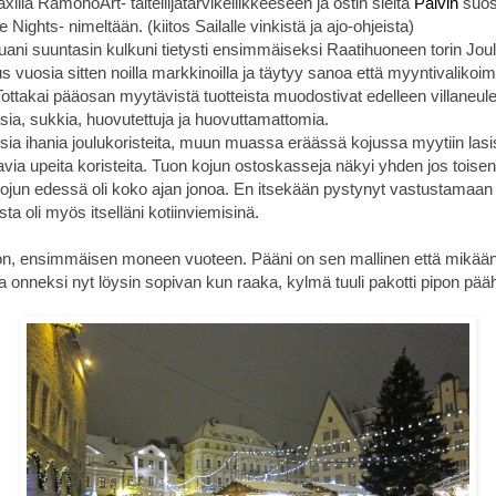
xilla RamonoArt- taiteilijatarvikeliikkeeseen ja ostin sieltä
Päivin
suos
e Nights- nimeltään. (kiitos Sailalle vinkistä ja ajo-ohjeista)
ttuani suuntasin kulkuni tietysti ensimmäiseksi Raatihuoneen torin Jou
 vuosia sitten noilla markkinoilla ja täytyy sanoa että myyntivalikoi
Tottakai pääosan myytävistä tuotteista muodostivat edelleen villaneule
asia, sukkia, huovutettuja ja huovuttamattomia.
isia ihania joulukoristeita, muun muassa eräässä kojussa myytiin lasisi
via upeita koristeita. Tuon kojun ostoskasseja näkyi yhden jos toisenk
jun edessä oli koko ajan jonoa. En itsekään pystynyt vastustamaan ni
ista oli myös itselläni kotiinviemisinä.
ipon, ensimmäisen moneen vuoteen. Pääni on sen mallinen että mikään
ta onneksi nyt löysin sopivan kun raaka, kylmä tuuli pakotti pipon pää