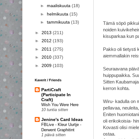
►
maaliskuuta
(18)
►
helmikuuta
(15)
►
tammikuuta
(13)
Tämä söpö pikkuin
noiden kuivikehei
►
2013
(211)
kisuparkaa kun p
►
2012
(193)
►
2011
(275)
Pakko oli tietysti
aiemmallakin reiss
►
2010
(337)
►
2009
(103)
Seuraavana päivän
huippupaikka. Suur
Kaverit / Friends
Sitten Kaubamajan 
kerron kohta.
PartiCraft
(Participate In
Craft)
Wiru- kadulla on 
Wish You Were Here
pellavaa, neuleita
10 tuntia sitten
Eniten huomiotani 
Jenine's Card Ideas
oli erikokoisia- hin
FBLive - Kleur Uurtje -
Kovasti olisi miel
Derwent Graphitint
ostaa.
1 päivä sitten